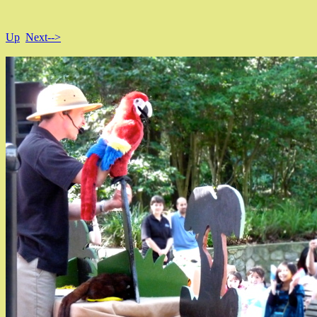
Up
Next-->